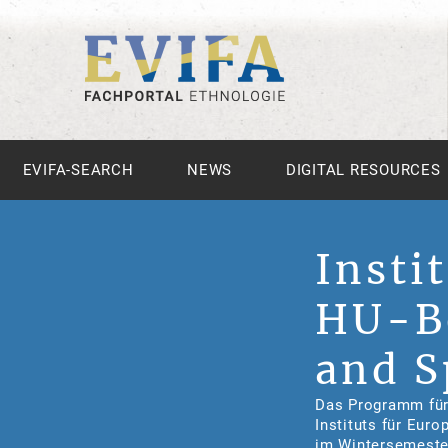
EVIFA-SEARCH
NEWS
DIGITAL RESOURCES
Insti
HU-Be
and 
Das Programm für
Instituts für Eur
im Wintersemester