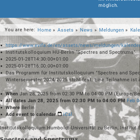
möglich.
You are here:
Home
Assets
News
Meldungen
Kal
https://www.evifa.de/en/assets/news/meldungen/kalender
Institutskolloquium HU-Berlin "Spectres and Spectrums"
2025-01-28T14:30:00+01:00
2025-01-28T16:00:00+01:00
Das Programm für Institutskolloquium "Spectres and Spect
Wintersemester 2024/2025 steht fest. Eine Teilnahme ist 
When
Jan 28, 2025
from
02:30 PM
to
04:00 PM
(Europe/Be
All dates
Jan 28, 2025
from
02:30 PM
to
04:00 PM
Feb 0
Where
Berlin
Add event to calendar
iCal
Institutskolloquium Humboldt-Universität zu Berlin, Institut
Spectres and Spectrums