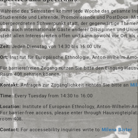
Während des Semesters kommt jede Woche das gesamte Inst
Studierende und Lehrende, Promovierende und PostDocs, Mit
übergeordneten Schwerpunkt statt, der gegenwärtige Themen,
dazu auch internationale Gäste anderer Disziplinen und Univ
steht allen Interessierten offen und kann sowohl vor Ort al
Zeit:
Jeden Dienstag von 14:30 bis 16:00 Uhr
Ort:
Institut für Europäische Ethnologie, Anton-Wilhelm-Am
Für barrierefreien Zugang nutzen Sie bitte den Eingang Haus
Raum 408 nehmen können.
Kontakt:
Anfragen zur Zugänglichkeit richten Sie bitte an
Mil
Time:
Every Tuesday from 14:30 to 16:00
Location:
Institute of European Ethnology, Anton-Wilhelm-Am
For barrier-free access, please enter through Hausvogteiplatz 
room 408.
Contact:
For accessebility inquiries write to
Milena Bister