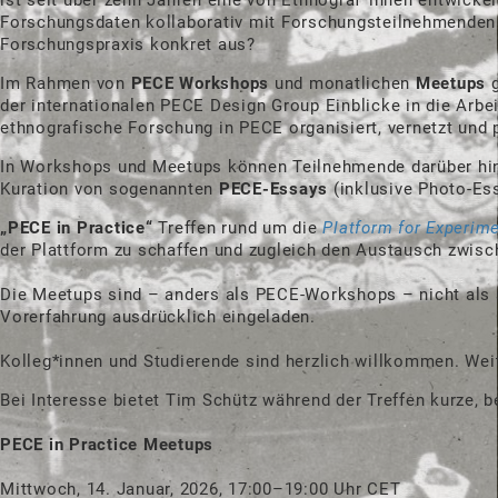
Forschungsdaten kollaborativ mit Forschungsteilnehmenden zu
Forschungspraxis konkret aus?
Im Rahmen von
PECE Workshops
und monatlichen
Meetups
g
der internationalen PECE Design Group Einblicke in die Arbei
ethnografische Forschung in PECE organisiert, vernetzt und 
In Workshops und Meetups können Teilnehmende darüber hina
Kuration von sogenannten
PECE-Essays
(inklusive Photo-Ess
„PECE in Practice“
Treffen rund um die
Platform for Experim
der Plattform zu schaffen und zugleich den Austausch zwisc
Die Meetups sind – anders als PECE-Workshops – nicht als s
Vorerfahrung ausdrücklich eingeladen.
Kolleg*innen und Studierende sind herzlich willkommen. Wei
Bei Interesse bietet Tim Schütz während der Treffen kurze, be
PECE in Practice Meetups
Mittwoch, 14. Januar, 2026, 17:00–19:00 Uhr CET