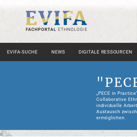
EVIFA-SUCHE
NEWS
DIGITALE RESSOURCEN
"PECE
„PECE in Practice
Collaborative Eth
individuelle Arbei
Austausch zwische
ermöglichen.