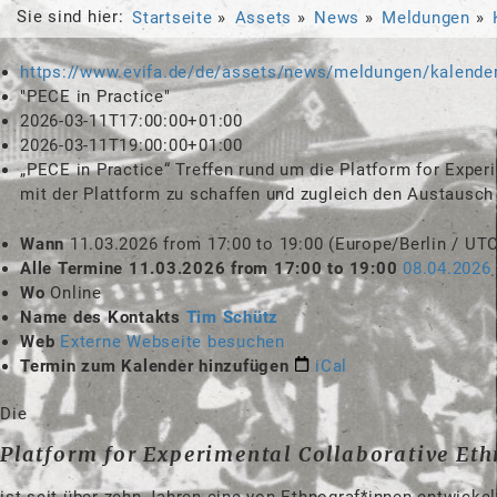
Sie sind hier:
Startseite
Assets
News
Meldungen
https://www.evifa.de/de/assets/news/meldungen/kalender
"PECE in Practice"
2026-03-11T17:00:00+01:00
2026-03-11T19:00:00+01:00
„PECE in Practice“ Treffen rund um die Platform for Experi
mit der Plattform zu schaffen und zugleich den Austausch
Wann
11.03.2026
from
17:00
to
19:00
(Europe/Berlin / UT
Alle Termine
11.03.2026
from
17:00
to
19:00
08.04.2026
Wo
Online
Name des Kontakts
Tim Schütz
Web
Externe Webseite besuchen
Termin zum Kalender hinzufügen
iCal
Die
Platform for Experimental Collaborative Et
ist seit über zehn Jahren eine von Ethnograf*innen entwicke