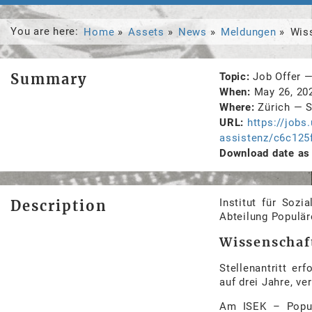
You are here:
Home
Assets
News
Meldungen
Wis
Summary
Topic
Job Offer
When
May 26, 2
Where
Zürich
—
S
URL
https://jobs
assistenz/c6c125
Download date as 
Institut für Sozi
Description
Abteilung Populär
Wissenschaf
Stellenantritt er
auf drei Jahre, ve
Am ISEK – Populä