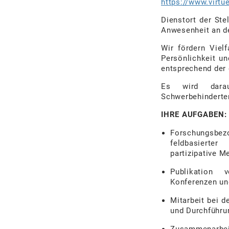
https://www.virtu
Dienstort
der
Stel
Anwesenheit an d
Wir fördern Vielf
Persönlichkeit
un
entsprechend
der
Es
wird
dara
Schwerbehinderte
IHRE AUFGABEN:
Forschungsbez
feldbasierter
partizipative
Me
Publikation 
Konferenzen
un
Mitarbeit
bei
d
und
Durchführu
Zusammenarbei