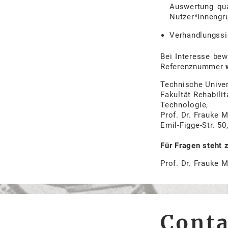
Auswertung
qua
Nutzer*innengr
Verhandlungssi
Bei Interesse bew
Referenznummer
Technische
Univer
Fakultät
Rehabili
Technologie,
Prof.
Dr.
Frauke
M
Emil-Figge-Str.
50
Für Fragen steht 
Prof.
Dr.
Frauke
M
Conta