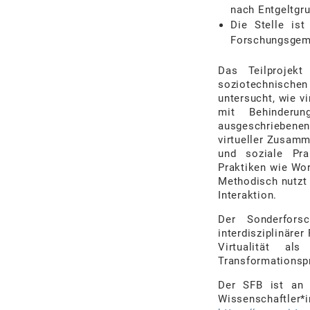
nach
Entgeltgr
Die
Stelle
ist
Forschungsgem
Das Teilprojekt
soziotechnisch
unter
sucht, wie v
mit
Behinderu
ausgeschriebenen
virtueller
Zusamme
und soziale Pra
Praktiken wie Wor
Methodisch
nutzt
Interaktion.
Der
Sonderforsc
interdisziplinärer
Virtualität als
Transformationsp
Der SFB ist an 
Wissenschaftler*