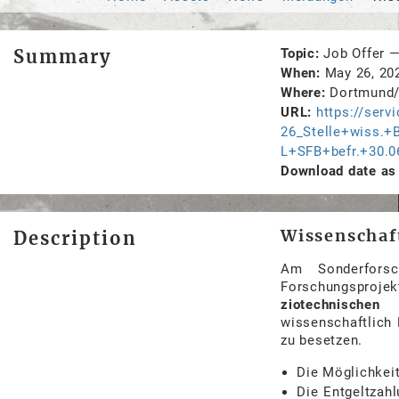
Summary
Topic
Job Offer
When
May 26, 2
Where
Dortmund
URL
https://ser
26_Stelle+wiss.
L+SFB+befr.+30.0
Download date as 
Wissenschaf
Description
Am
Sonderforsc
Forschungsproje
ziotechnischen
wissenschaftlich
zu
besetzen.
Die
Möglichkei
Die
Entgeltzah