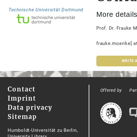
Technische Universität Dortmund
More detail
Prof. Dr. Frauke 
frauke.moerike[ a
WRITE 
Contact
Offered by
Par
Imprint
Data privacy
Sitemap
Humboldt-Universität zu Berlin,
University Library