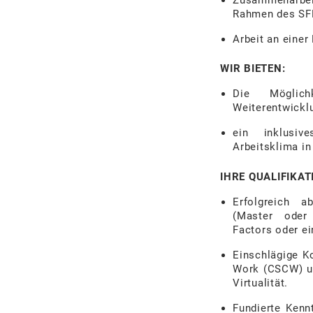
Rahmen
des
SF
Arbeit
an
einer
WIR BIETEN:
Die
Möglich
Weiterentwickl
ein inklusive
Ar
beitsklima i
IHRE QUALIFIKAT
Erfolgreich
a
(Master
oder
Factors
oder
e
Einschlägige 
Work
(CSCW)
u
Virtualität.
Fundierte
Kenn