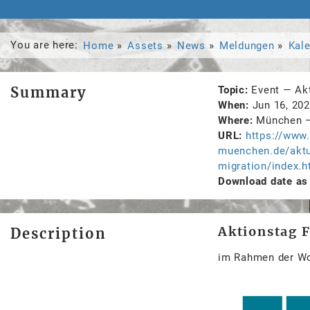
You are here:
Home
Assets
News
Meldungen
Kal
Summary
Topic
Event
—
Ak
When
Jun 16, 20
Where
München
URL
https://www.
muenchen.de/aktu
migration/index.h
Download date as 
Aktionstag 
Description
im Rahmen der Wo