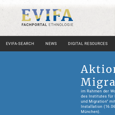
EVIFA-SEARCH
NEWS
DIGITAL RESOURCES
Aktio
Migra
im Rahmen der Wo
des Institutes fü
und Migration" mi
Installation (16.0
München).