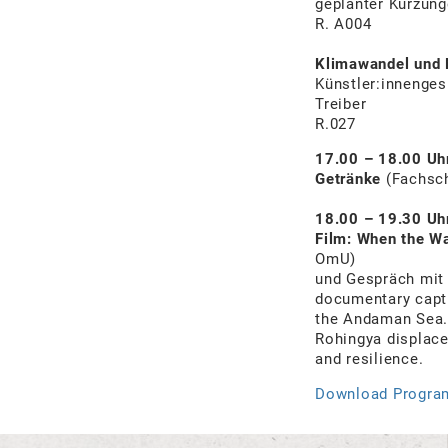
geplanter Kürzung
R. A004
Klimawandel und 
Künstler:innenges
Treiber
R.027
17.00 – 18.00
Uh
Getränke
(Fachsch
18.00 – 19.30 Uh
Film:
When the W
OmU)
und Gespräch mit
documentary capt
the Andaman Sea. 
Rohingya displac
and resilience.
Download Progr