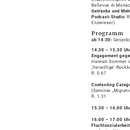
Bellevue di Monac
Getränke und Meh
Podcast-Studio
, 
Enzwieser)
Programm
ab 14:30:
Gesprä
14.30 – 15.30 Uh
Engagement gege
Hannah Sommer vo
‚freiwillige‘ Rückk
R. 0.67
Contesting Catego
(Seminar „Migrati
R. 1.31
15.30 – 16.00 Uh
16.00 – 17.00 Uh
Fluchtsozialarbeit