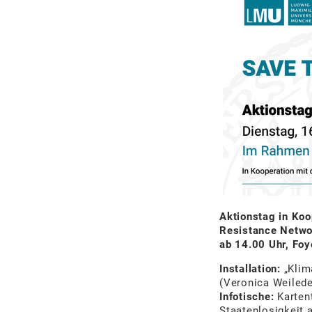
Aktionstag in Koo
Resistance Netw
ab 14.00 Uhr, Foy
Installation:
„Klim
(Veronica Weilede
Infotische:
Kartent
Staatenlosigkeit 