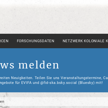
RCEN
FORSCHUNGSDATEN
NETZWERK KOLONIALE 
ws melden
reiten Neuigkeiten. Teilen Sie uns Veranstaltungstermine, Ca
ngebote für EVIFA und @fid-ska.bsky.social (Bluesky) mit!
en