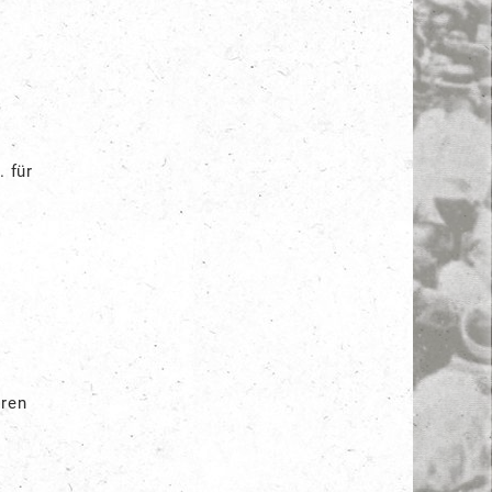
 für
hren