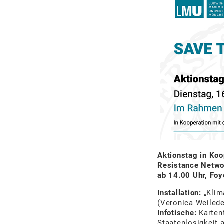
Aktionstag in Koo
Resistance Netw
ab 14.00 Uhr, Foy
Installation:
„Klim
(Veronica Weilede
Infotische:
Kartent
Staatenlosigkeit 