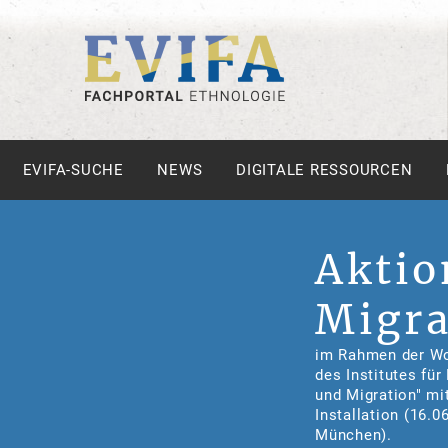
EVIFA-SUCHE
NEWS
DIGITALE RESSOURCEN
Aktio
Migra
im Rahmen der Wo
des Institutes fü
und Migration" mi
Installation (16.0
München).