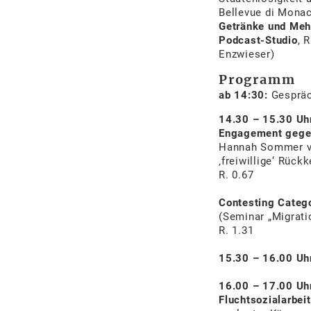
Bellevue di Monac
Getränke und Meh
Podcast-Studio
, 
Enzwieser)
Programm
ab 14:30:
Gesprä
14.30 – 15.30 Uh
Engagement gege
Hannah Sommer vo
‚freiwillige‘ Rückk
R. 0.67
Contesting Catego
(Seminar „Migrati
R. 1.31
15.30 – 16.00 Uh
16.00 – 17.00 Uh
Fluchtsozialarbeit