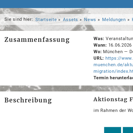
Sie sind hier:
Startseite
Assets
News
Meldungen
Zusammenfassung
Was
Veranstaltu
Wann
16.06.2026
Wo
München
—
D
URL
https://www.
muenchen.de/aktu
migration/index.h
Termin herunterla
Aktionstag 
Beschreibung
im Rahmen der Wo