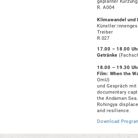
geplanter Kürzung
R. A004
Klimawandel und 
Künstler:innenges
Treiber
R.027
17.00 – 18.00
Uh
Getränke
(Fachsch
18.00 – 19.30 Uh
Film:
When the W
OmU)
und Gespräch mit
documentary capt
the Andaman Sea. 
Rohingya displac
and resilience.
Download Progr