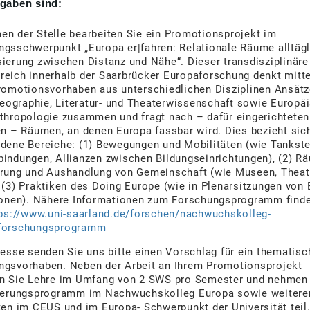
fgaben sind:
n der Stelle bearbeiten Sie ein Promotionsprojekt im
ngsschwerpunkt „Europa er|fahren: Relationale Räume alltägl
ierung zwischen Distanz und Nähe“. Dieser transdisziplinäre
reich innerhalb der Saarbrücker Europaforschung denkt mitt
Promotionsvorhaben aus unterschiedlichen Disziplinen Ansät
ographie, Literatur- und Theaterwissenschaft sowie Europä
nthropologie zusammen und fragt nach – dafür eingerichteten
en – Räumen, an denen Europa fassbar wird. Dies bezieht sic
dene Bereiche: (1) Bewegungen und Mobilitäten (wie Tankste
indungen, Allianzen zwischen Bildungseinrichtungen), (2) R
erung und Aushandlung von Gemeinschaft (wie Museen, Theat
 (3) Praktiken des Doing Europe (wie in Plenarsitzungen von 
tionen). Nähere Informationen zum Forschungsprogramm finde
ps://www.uni-saarland.de/forschen/nachwuchskolleg-
forschungsprogramm
resse senden Sie uns bitte einen Vorschlag für ein thematis
ngsvorhaben. Neben der Arbeit an Ihrem Promotionsprojekt
en Sie Lehre im Umfang von 2 SWS pro Semester und nehmen
zierungsprogramm im Nachwuchskolleg Europa sowie weitere
ten im CEUS und im Europa- Schwerpunkt der Universität teil