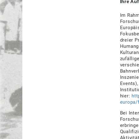
Ihre Au
Im Rahme
Forschu
Europäis
Fokusbe
dreier 
Humange
Kultura
zufällig
verschie
Bahnverb
Inszeni
Events),
Institu
hier:
htt
europa/
Bei Inte
Forschu
erbring
Qualifi
Aktivitä