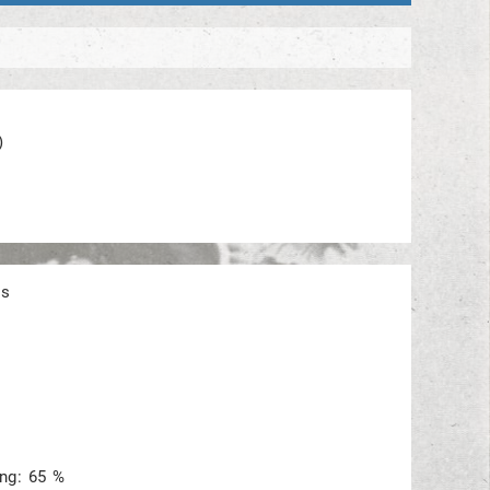
)
as
ng: 65 %