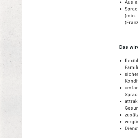
Ausla
Sprac
(min.
(Fran
Das wir
flexi
Famili
sicher
Kondi
umfan
Sprac
attra
Gesun
zusät
vergü
Diens