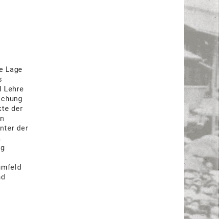
e Lage
s
d Lehre
schung
kte der
en
nter der
,
eg
umfeld
nd