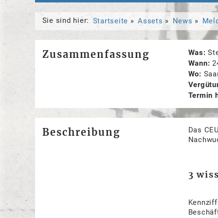
Sie sind hier:
Startseite
Assets
News
Mel
Zusammenfassung
Was
St
Wann
2
Wo
Saa
Vergütu
Termin 
Das CEUS
Beschreibung
Nachwuc
3 wis
Kennziff
Beschäf