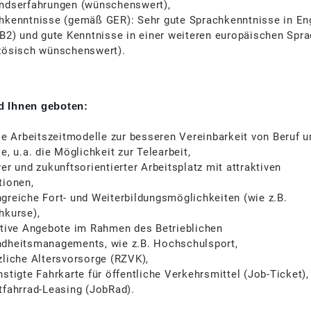
ndserfahrungen (wünschenswert),
hkenntnisse (gemäß GER): Sehr gute Sprachkenntnisse in En
 B2) und gute Kenntnisse in einer weiteren europäischen Spr
zösisch wünschenswert).
d Ihnen geboten:
ble Arbeitszeitmodelle zur besseren Vereinbarkeit von Beruf u
e, u.a. die Möglichkeit zur Telearbeit,
er und zukunftsorientierter Arbeitsplatz mit attraktiven
tionen,
greiche Fort- und Weiterbildungsmöglichkeiten (wie z.B.
hkurse),
ktive Angebote im Rahmen des Betrieblichen
dheitsmanagements, wie z.B. Hochschulsport,
zliche Altersvorsorge (RZVK),
nstigte Fahrkarte für öffentliche Verkehrsmittel (Job-Ticket),
tfahrrad-Leasing (JobRad).