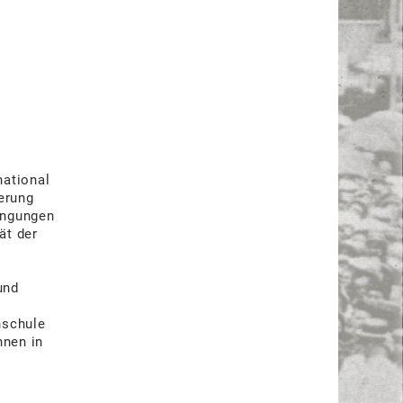
national
erung
ingungen
ät der
und
hschule
nnen in