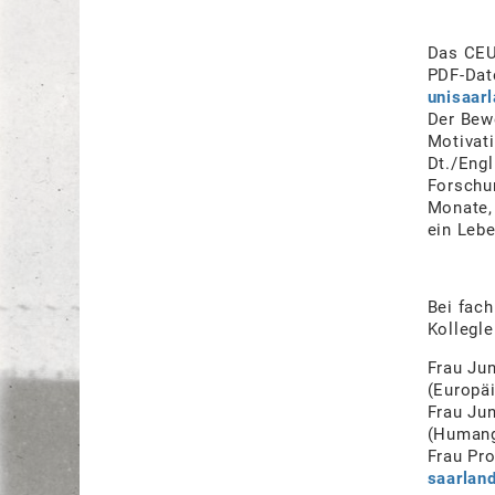
Das CEUS
PDF-Date
unisaarl
Der Bewe
Motivati
Dt./Eng
Forschun
Monate, 
ein Lebe
Bei fach
Kollegle
Frau Jun
(Europä
Frau Jun
(Humang
Frau Pr
saarlan