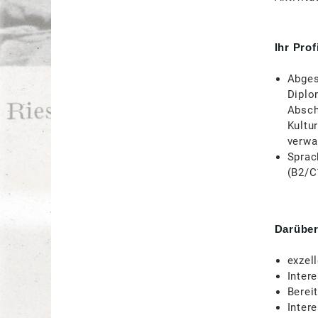
Ihr Profi
Abges
Diplo
Absch
Kultu
verwa
Sprac
(B2/C
Darüber
exzel
Inter
Berei
Inter