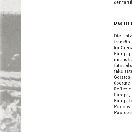
der tari
Das ist 
Die Univ
französ
im Gren
Europap
mit hoh
führt al
fakultät
Geistes-
übergre
Reflexi
Europa, 
Europafo
Promovi
Postdoc