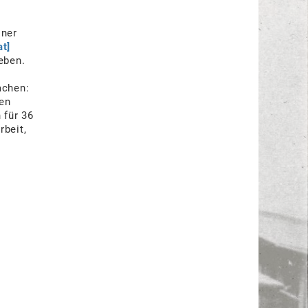
iner
at]
eben.
achen:
nen
 für 36
rbeit,