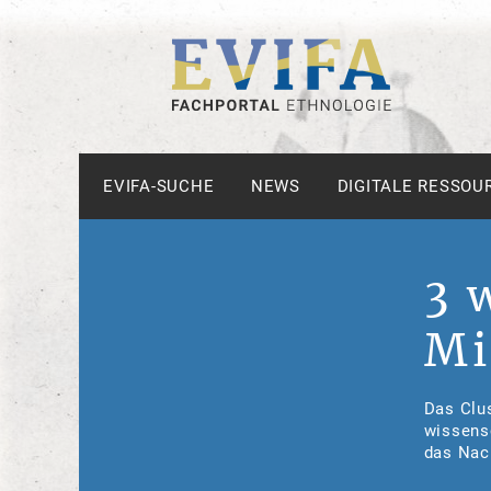
EVIFA-SUCHE
NEWS
DIGITALE RESSOU
3 
Mi
Das Clus
wissensc
das Nac