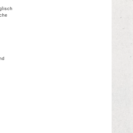
glisch
ache
nd