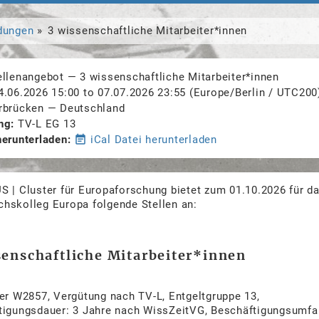
dungen
3 wissenschaftliche Mitarbeiter*innen
ellenangebot
—
3 wissenschaftliche Mitarbeiter*innen
4.06.2026 15:00
to
07.07.2026 23:55
(Europe/Berlin / UTC200
rbrücken
—
Deutschland
ng
TV-L EG 13
herunterladen
event_note
iCal Datei herunterladen
 | Cluster für Europaforschung bietet zum 01.10.2026 für d
hskolleg Europa folgende Stellen an:
senschaftliche Mitarbeiter*innen
er W2857, Vergütung nach TV-L, Entgeltgruppe 13,
tigungsdauer: 3 Jahre nach WissZeitVG, Beschäftigungsumfa