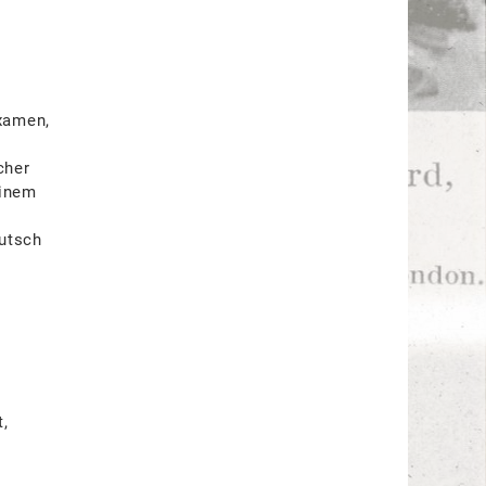
xamen,
r
cher
einem
utsch
t,