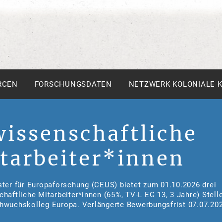
RCEN
FORSCHUNGSDATEN
NETZWERK KOLONIALE 
wissenschaftliche
tarbeiter*innen
ter für Europaforschung (CEUS) bietet zum 01.10.2026 drei
haftliche Mitarbeiter*innen (65%, TV-L EG 13, 3 Jahre) Stelle
hwuchskolleg Europa. Verlängerte Bewerbungsfrist 07.07.20