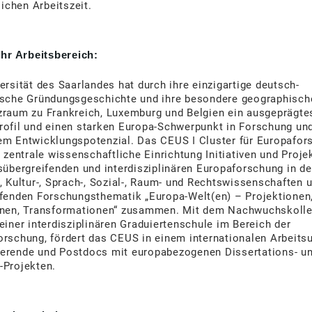
flichen Arbeitszeit.
Ihr Arbeitsbereich:
ersität des Saarlandes hat durch ihre einzigartige deutsch-
ische Gründungsgeschichte und ihre besondere geographisch
zraum zu Frankreich, Luxemburg und Belgien ein ausgeprägte
rofil und einen starken Europa-Schwerpunkt in Forschung un
em Entwicklungspotenzial. Das CEUS ⅼ Cluster für Europafor
s zentrale wissenschaftliche Einrichtung Initiativen und Proje
sübergreifenden und interdisziplinären Europaforschung in d
, Kultur-, Sprach-, Sozial-, Raum- und Rechtswissenschaften u
ifenden Forschungsthematik „Europa-Welt(en) – Projektionen
onen, Transformationen“ zusammen. Mit dem Nachwuchskoll
einer interdisziplinären Graduiertenschule im Bereich der
rschung, fördert das CEUS in einem internationalen Arbeits
erende und Postdocs mit europabezogenen Dissertations- u
-Projekten.