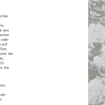
icher
els
ze aus
ischer
 oder
h auf
llen,
äume der
er,
EU-
n Sie
ches
 am
n
.