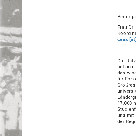
Bei orga
Frau Dr.
Koordin
ceus [at
Die Univ
bekannt 
des wis
für Fors
Großregi
universi
Ländergr
17.000 n
Studienf
und mit 
der Regi