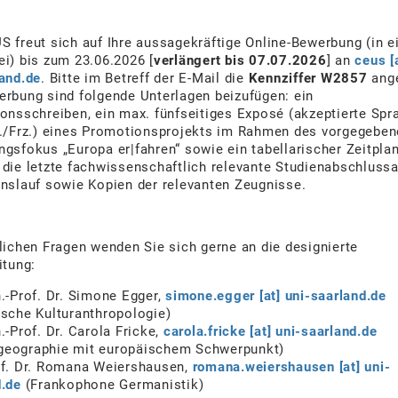
 freut sich auf Ihre aussagekräftige Online-Bewerbung (in e
i) bis zum 23.06.2026 [
verlängert bis 07.07.2026
] an
ceus [
and.de
. Bitte im Betreff der E-Mail die
Kennziffer W2857
ang
rbung sind folgende Unterlagen beizufügen: ein
onsschreiben, ein max. fünfseitiges Exposé (akzeptierte Spr
l./Frz.) eines Promotionsprojekts im Rahmen des vorgegebe
gsfokus „Europa er|fahren“ sowie ein tabellarischer Zeitplan
die letzte fachwissenschaftlich relevante Studienabschlussa
nslauf sowie Kopien der relevanten Zeugnisse.
lichen Fragen wenden Sie sich gerne an die designierte
itung:
.-Prof. Dr. Simone Egger,
simone.egger [at] uni-saarland.de
ische Kulturanthropologie)
.-Prof. Dr. Carola Fricke,
carola.fricke [at] uni-saarland.de
eographie mit europäischem Schwerpunkt)
of. Dr. Romana Weiershausen,
romana.weiershausen [at] uni-
d.de
(Frankophone Germanistik)